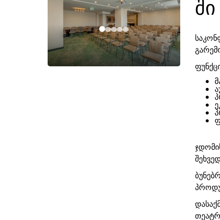
ში
საკონ
გარემო
ფუნქც
მ
ა
პ
ე
პ
ფ
ჯდომი
შეხვე
ბუნებრ
პროდუ
დასაქმ
თეატრი